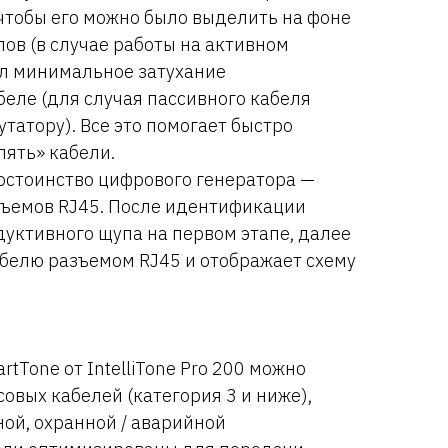
 чтобы его можно было выделить на фоне
лов (в случае работы на активном
ел минимальное затухание
еле (для случая пассивного кабеля
татору). Все это помогает быстро
лять» кабели.
остоинство цифрового генератора —
зъемов RJ45. После идентификации
уктивного щупа на первом этапе, далее
белю разъемом RJ45 и отображает схему
tTone от IntelliTone Pro 200 можно
овых кабелей (категория 3 и ниже),
ной, охранной / аварийной