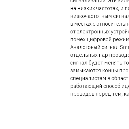
сигнализации. Эти ка
на низких частотах, и 
низкочастотным сигнал
в местах с относитель
от электронных устрой
помех цифровой режим
Аналоговый сигнал Sma
отдельных пар проводо
сигнал будет менять т
замыкаются концы пров
специалистам в облас
работающий способ ид
проводов перед тем, к