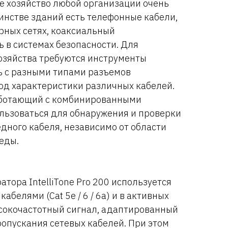
е хозяйство любой организации очень
инстве зданий есть телефонные кабели,
рных сетях, коаксиальный
 в системах безопасности. Для
озяйства требуются инструменты
ь с разными типами разъемов
од характеристики различных кабелей.
 работающий с комбинированными
льзоваться для обнаружения и проверки
дного кабеля, независимо от области
еды.
тора IntelliTone Pro 200 используется
абелями (Cat 5e / 6 / 6a) и в активных
ысокочастотный сигнал, адаптированный
опускания сетевых кабелей. При этом