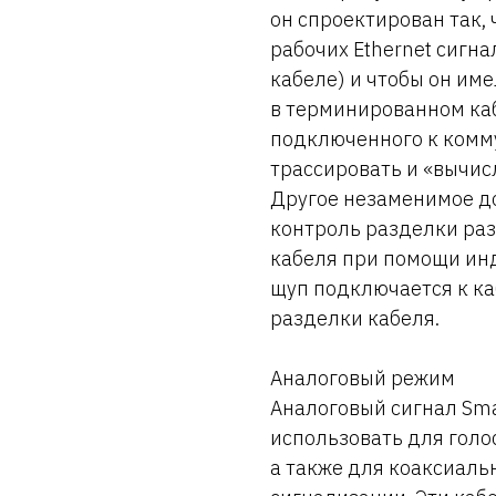
он спроектирован так,
рабочих Ethernet сигна
кабеле) и чтобы он им
в терминированном каб
подключенного к комму
трассировать и «вычис
Другое незаменимое д
контроль разделки ра
кабеля при помощи инд
щуп подключается к ка
разделки кабеля.
Аналоговый режим
Аналоговый сигнал Smar
использовать для голос
а также для коаксиаль