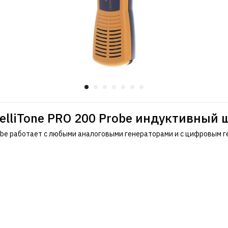
telliTone PRO 200 Probe индуктивный 
Probe работает с любыми аналоговыми генераторами и с цифровым ге