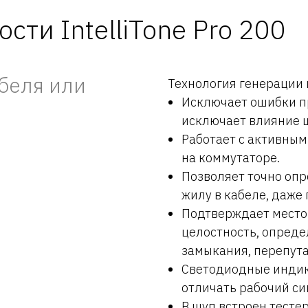
ти IntelliTone Pro 200
беля или
Технология генерации ц
Исключает ошибки пр
исключает влияние 
Работает с активным
на коммутаторе.
Позволяет точно опр
жилу в кабеле, даже
Подтверждает место
целостность, опреде
замыкания, перепута
Светодиодные индик
отличать рабочий си
В щуп встроен тесте