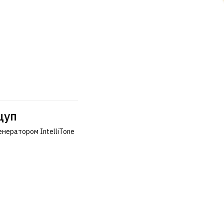
щуп
нератором IntelliTone